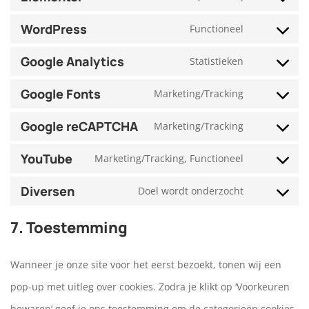
Consent
to
WordPress
Functioneel
Consent
service
to
Google Analytics
Statistieken
Consent
elementor
service
to
Google Fonts
Marketing/Tracking
Consent
wordpress
service
to
Google reCAPTCHA
Marketing/Tracking
Consent
google-
service
to
YouTube
analytics
Marketing/Tracking, Functioneel
Consent
google-
service
to
Diversen
fonts
Doel wordt onderzocht
Consent
google-
service
to
recaptcha
7. Toestemming
youtube
service
Wanneer je onze site voor het eerst bezoekt, tonen wij een
diversen
pop-up met uitleg over cookies. Zodra je klikt op ‘Voorkeuren
bewaren’ geef je ons toestemming om de categorieën cookies